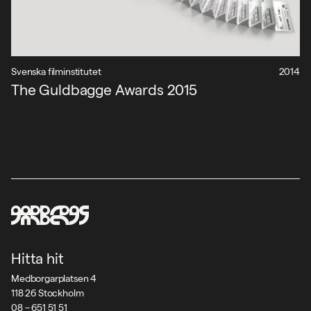
Folktandvården Stockholm
Försäkringskassan
Fortum
Svenska filminstitutet
2014
Glocalnet
The Guldbagge Awards 2015
Hemköp
Ikano Bank
Ipren
Jernhusen
Jula
Kvinna till kvinna
Lernia
Lidl
Hitta hit
Löfbergs Lila
Medborgarplatsen 4
Mastercard
118 26 Stockholm
Nationalmuseum
08 – 651 51 51