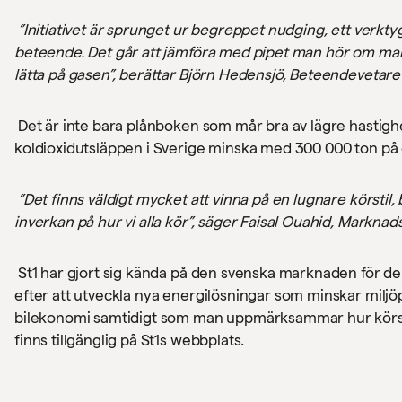
”Initiativet är sprunget ur begreppet nudging, ett verkty
beteende. Det går att jämföra med pipet man hör om man in
lätta på gasen”, berättar Björn Hedensjö, Beteendevetare
Det är inte bara plånboken som mår bra av lägre hastighe
koldioxidutsläppen i Sverige minska med 300 000 ton på e
”Det finns väldigt mycket att vinna på en lugnare körstil
inverkan på hur vi alla kör”, säger Faisal Ouahid, Marknad
St1 har gjort sig kända på den svenska marknaden för der
efter att utveckla nya energilösningar som minskar milj
bilekonomi samtidigt som man uppmärksammar hur körstil
finns tillgänglig på St1s webbplats.