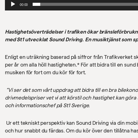
00:00
Hastighetsöverträdelser i trafiken ökar bränsleförbrukni
med St1 utvecklat Sound Driving. En musiktjänst som spe
Enligt en uträkning baserad på siffror från Trafikverket
per år om alla höll hastigheten.* För att bidra till en su
musiken för fort om du kör för fort.
”Vi ser det som vårt uppdrag att bidra till en bra bilekon
drivmedelspriser vet vi att körstil och hastighet kan göra
och informationschef på St1 Sverige.
Ur ett tekniskt perspektiv kan Sound Driving via din mobi
och hur snabbt du färdas. Om du kör över den tillåtna ha