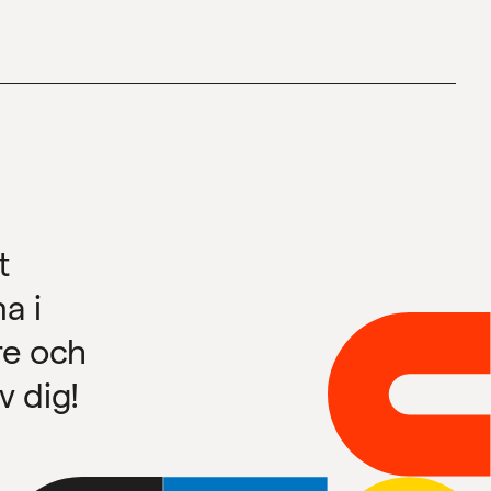
t
a i
re och
 dig!