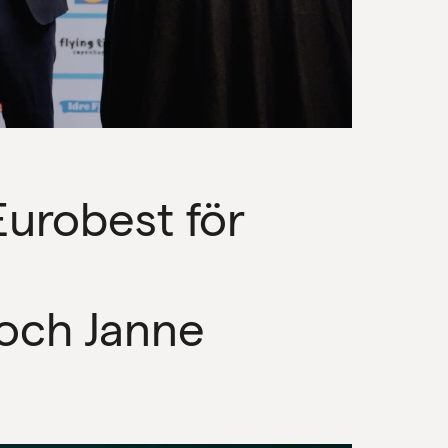
Eurobest för
Projekt
Nyheter
och Janne
Om oss
Kontakt