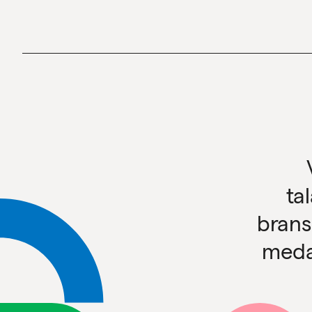
ta
brans
meda