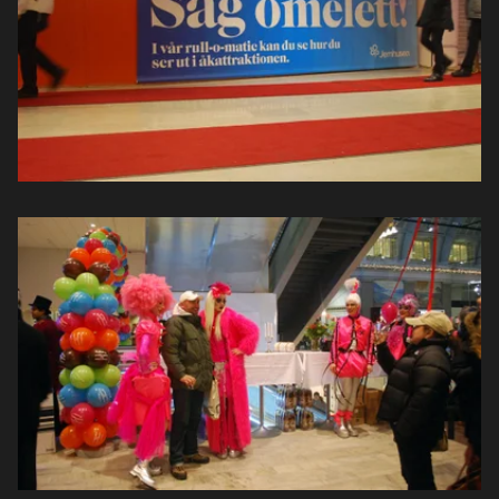
Projekt
Nyheter
Om oss
Kontakt
Sök
English