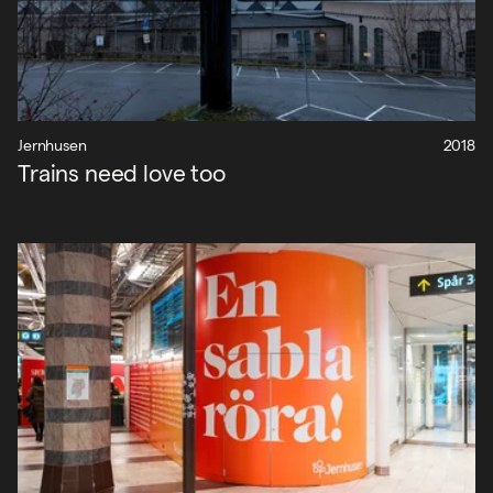
Jernhusen
2018
Trains need love too