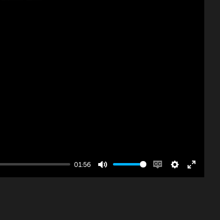
01:56
Mute
Enable
Settings
Enter
captions
fullscre