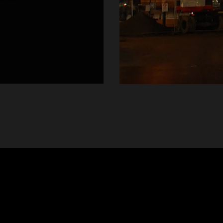
Projekt
Nyheter
Om oss
Kontakt
Sök
English