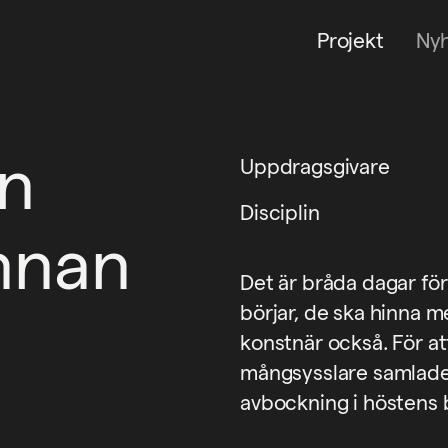
Projekt
Ny
an
Uppdragsgivare
Disciplin
nnan
Det är bråda dagar för 
börjar, de ska hinna m
konstnär också. För att
mångsysslare samlade v
avbockning i höstens 