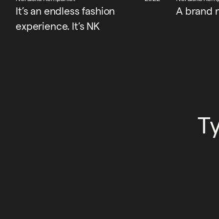
It’s an endless fashion
A brand 
experience. It’s NK
T