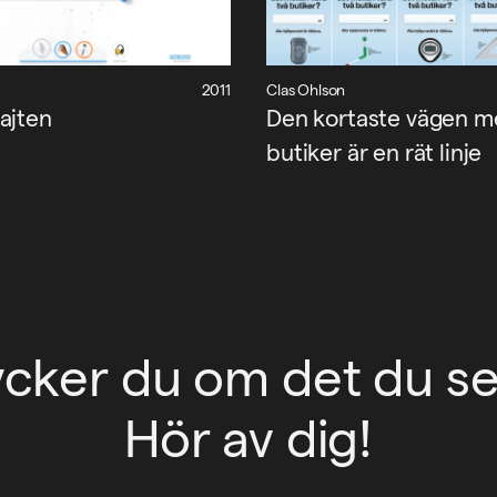
2011
Clas Ohlson
ajten
Den kortaste vägen me
butiker är en rät linje
ycker du om det du se
Hör av dig!