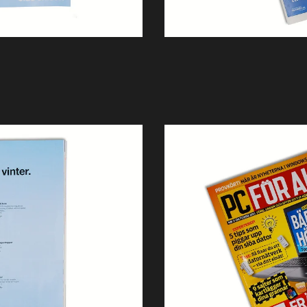
Sök
English