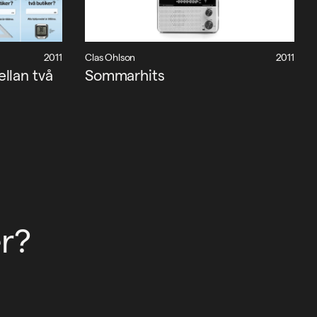
2011
Clas Ohlson
2011
llan två
Sommarhits
r?