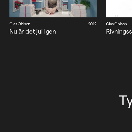
Clas Ohlson
2012
Clas Ohlson
Nu är det jul igen
Rivningss
T