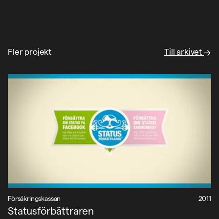
Projekt
Nyheter
Fler projekt
Till arkivet
Om oss
Kontakt
Sök
English
Försäkringskassan
2011
Statusförbättraren