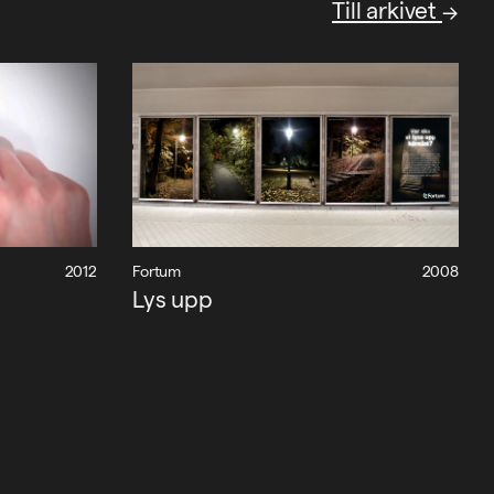
Till arkivet
2012
Fortum
2008
Lys upp