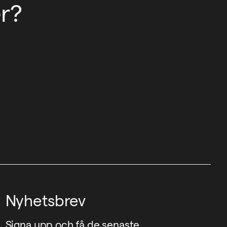
r?
Nyhetsbrev
Signa upp och få de senaste