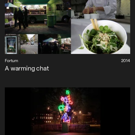
Nyheter
Om oss
Kontakt
Fortum
2014
Sök
A warming chat
English