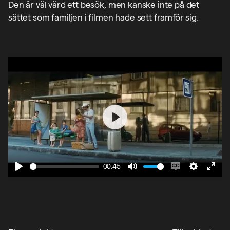
Den är väl värd ett besök, men kanske inte på det
sättet som familjen i filmen hade sett framför sig.
Play
00:45
Play
Mute
Enable
Settings
Ente
captions
fulls