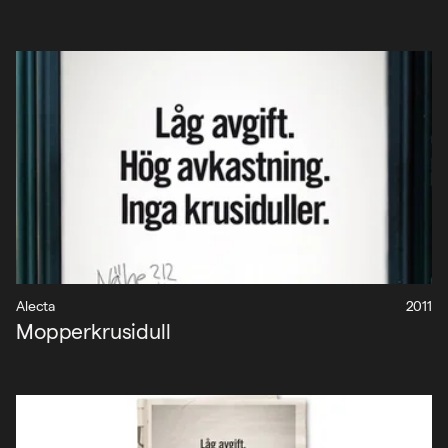
Alecta
2011
Mopperkrusidull