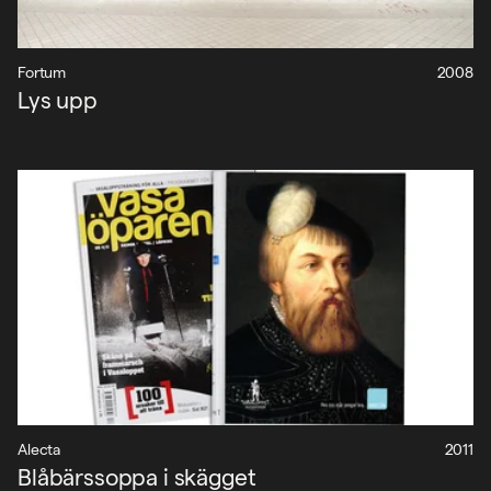
Fortum
2008
Projekt
Lys upp
Nyheter
Om oss
Kontakt
Sök
English
Alecta
2011
Blåbärssoppa i skägget