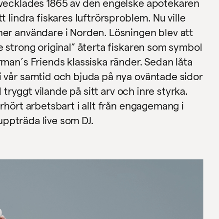
tvecklades 1865 av den engelske apotekaren
 lindra fiskares luftrörsproblem. Nu ville
er användare i Norden. Lösningen blev att
 strong original” återta fiskaren som symbol
man´s Friends klassiska ränder. Sedan låta
 vår samtid och bjuda på nya oväntade sidor
d tryggt vilande på sitt arv och inre styrka.
rhört arbetsbart i allt från engagemang i
 uppträda live som DJ.