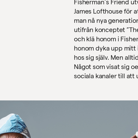
Fisherman´s Friend u
James Lofthouse för att
man nå nya generation
utifrån konceptet ”The
och klä honom i Fisher
honom dyka upp mitt i
hos sig själv. Men allti
Något som visat sig oe
sociala kanaler till att