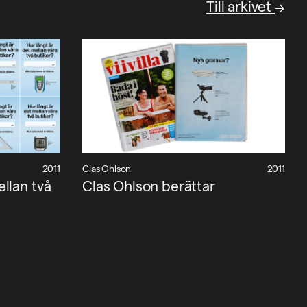
Till arkivet
2011
Clas Ohlson
2011
llan två
Clas Ohlson berättar